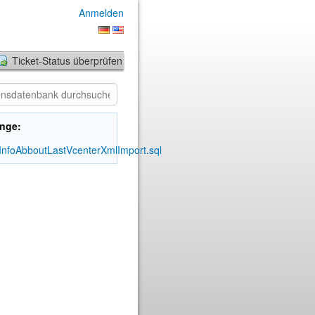
Anmelden
Ticket-Status überprüfen
nge:
nfoAbboutLastVcenterXmlImport.sql