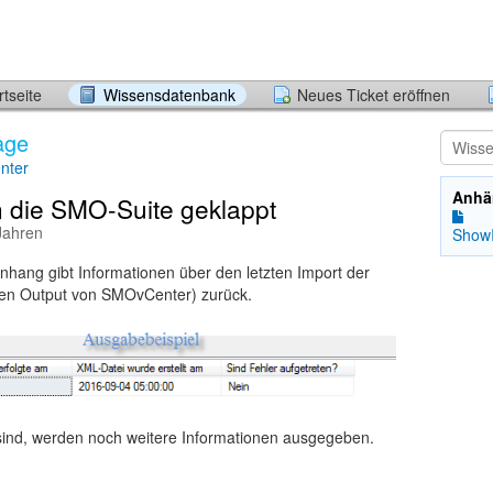
tseite
Wissensdatenbank
Neues Ticket eröffnen
age
nter
Anhä
n die SMO-Suite geklappt
 Jahren
ShowI
hang gibt Informationen über den letzten Import der
den Output von SMOvCenter) zurück.
sind, werden noch weitere Informationen ausgegeben.